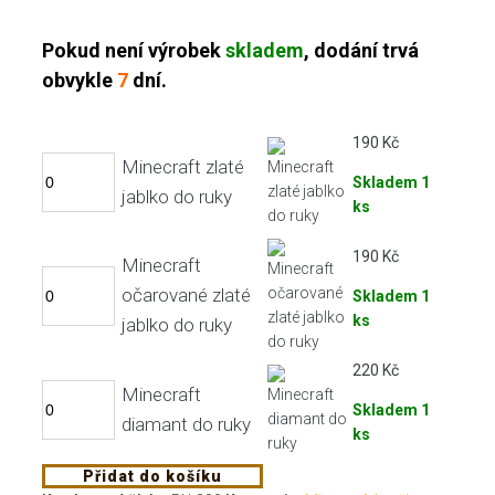
Pokud není výrobek
skladem
, dodání trvá
obvykle
7
dní.
190
Kč
Minecraft zlaté
Skladem 1
jablko do ruky
ks
190
Kč
Minecraft
očarované zlaté
Skladem 1
ks
jablko do ruky
220
Kč
Minecraft
Skladem 1
diamant do ruky
ks
Přidat do košíku