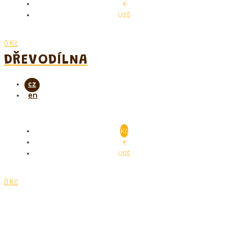
€
US$
0 Kč
DŘEVODÍLNA
Kč
€
US$
0 Kč