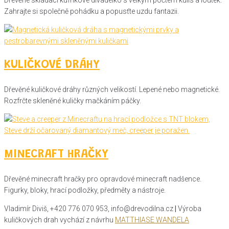
Dřevěné skládací kufříkové divadélko s velkým počtem kulis a loutek.
Zahrajte si společně pohádku a popusťte uzdu fantazii.
KULIČKOVÉ DRÁHY
Dřevěné kuličkové dráhy různých velikostí. Lepené nebo magnetické.
Rozfrčte skleněné kuličky mačkáním páčky.
MINECRAFT HRAČKY
Dřevěné minecraft hračky pro opravdové minecraft nadšence.
Figurky, bloky, hrací podložky, předměty a nástroje.
Vladimír Diviš, +420 776 070 953, info@drevodilna.cz
|
Výroba
kuličkových drah vychází z návrhu
MATTHIASE WANDELA