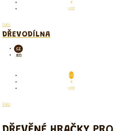
€
US$
0 Kč
DŘEVODÍLNA
Kč
€
US$
0 Kč
DŘEVĚNÉ HRAČKY PRO