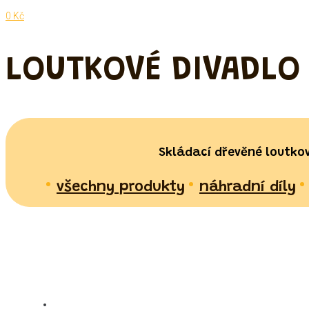
0 Kč
LOUTKOVÉ DIVADLO
Skládací dřevěné loutkov
•
•
•
všechny produkty
náhradní díly