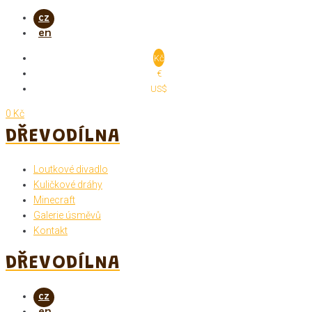
Skip
to
content
Kč
€
US$
0 Kč
DŘEVODÍLNA
Loutkové divadlo
Kuličkové dráhy
Minecraft
Galerie úsměvů
Kontakt
DŘEVODÍLNA