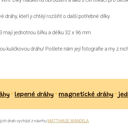
ráhy, kteří ji chtějí rozšířit o další potřebné dílky.
 mají jednotnou šířku a délku 32 x 96 mm.
ou kuličkovou dráhu! Pošlete nám její fotografie a my z ni
•
•
•
áhy
lepené dráhy
magnetické dráhy
jed
ých drah vychází z návrhu
MATTHIASE WANDELA