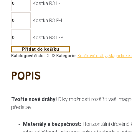
Kostka R3 L-L
Kostka R3 P-L
Kostka R3 L-P
Přidat do košíku
Katalogové číslo:
DI-R3
Kategorie:
Kuličkové dráhy
,
Magnetické d
POPIS
Tvořte nové dráhy!
Díky možnosti rozšířit vaši magn
představ.
Materiály a bezpečnost:
Horizontální dřevěné 
jeho zvláštností, jako jsou suky, přechody a zaba