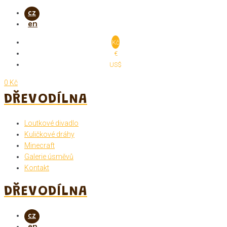
Skip
to
content
Kč
€
US$
0 Kč
DŘEVODÍLNA
Loutkové divadlo
Kuličkové dráhy
Minecraft
Galerie úsměvů
Kontakt
DŘEVODÍLNA