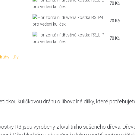
70
Kč
70
Kč
70
Kč
ráhy - díly
etickou kuličkovou dráhu o libovolné dílky, které potřebuj
kostky R3 jsou vyrobeny z kvalitního sušeného dřeva. Dře
rvení. Díky hladkému obroušení a laku s certifikací pro děts