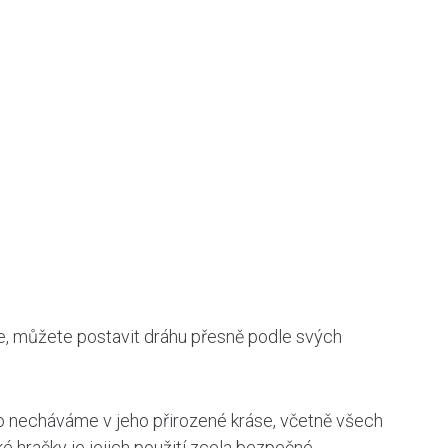
ete, můžete postavit dráhu přesně podle svých
vo necháváme v jeho přirozené kráse, včetně všech
ké hračky je jejich použití zcela bezpečné.