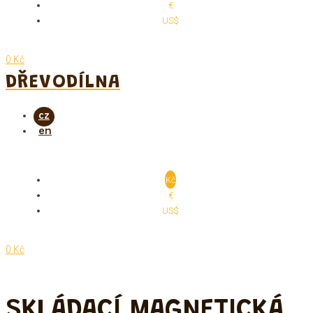
€
US$
0 Kč
DŘEVODÍLNA
Kč
€
US$
0 Kč
SKLÁDACÍ MAGNETICKÁ