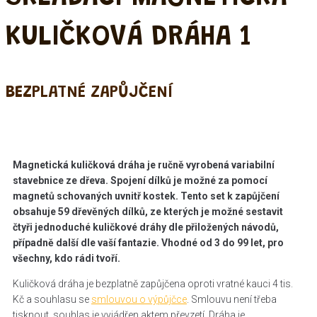
KULIČKOVÁ DRÁHA 1
BEZ
PLATNÉ ZAPŮJČENÍ
Magnetická kuličková dráha je ručně vyrobená variabilní
stavebnice ze dřeva. Spojení dílků je možné za pomocí
magnetů schovaných uvnitř kostek. Tento set k zapůjčení
obsahuje 59 dřevěných dílků, ze kterých je možné sestavit
čtyři jednoduché kuličkové dráhy dle přiložených návodů,
případně další dle vaší fantazie. Vhodné od 3 do 99 let, pro
všechny, kdo rádi tvoří.
Kuličková dráha je bezplatně zapůjčena oproti vratné kauci 4 tis.
Kč a souhlasu se
smlouvou o výpůjčce
. Smlouvu není třeba
tisknout, souhlas je vyjádřen aktem převzetí. Dráha je